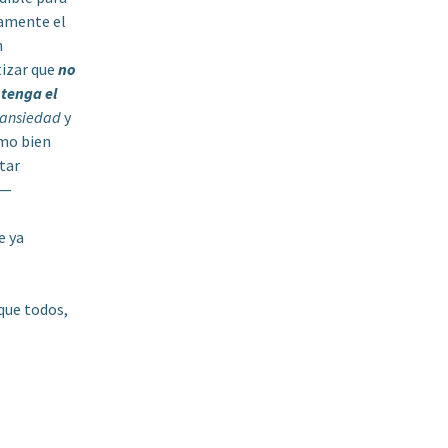
namente el
n
tizar que
no
ntenga el
ansiedad
y
omo bien
tar
s—
e ya
 que todos,