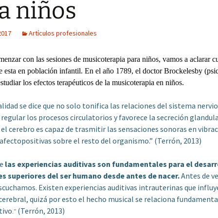
a niños
2017
Artículos profesionales
enzar con las sesiones de musicoterapia para niños, vamos a aclarar cu
e esta en población infantil. En el año 1789, el doctor Brockelesby (psiq
tudiar los efectos terapéuticos de la musicoterapia en niños.
alidad se dice que no solo tonifica las relaciones del sistema nervio
 regular los procesos circulatorios y favorece la secreción glandul
 el cerebro es capaz de trasmitir las sensaciones sonoras en vibra
afectopositivas sobre el resto del organismo.” (Terrón, 2013)
e
las experiencias auditivas son fundamentales para el desarr
s superiores del ser humano desde antes de nacer.
Antes de ve
uchamos. Existen experiencias auditivas intrauterinas que influy
cerebral, quizá por esto el hecho musical se relaciona fundamen
tivo
(Terrón, 2013)
.”