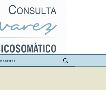
Buscar:
 nosotros
uel Álvarez Romero
ciones
suales
 historia