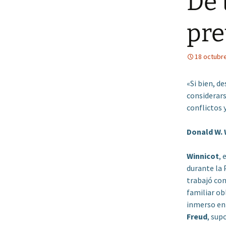
De 
pre
18 octubr
«Si bien, d
considerars
conflictos
Donald W.
W
innicot
, 
durante la 
trabajó con
familiar ob
inmerso en 
Freud
, sup