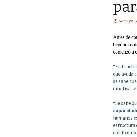
par
24 mayo, 
Antes de com
beneficios d
comenzó a es
“En la actu
que ayuda a
se sabe que
emotivas y 
“Se sabe qu
capacidade
humanos esc
estructura 
con lo emo