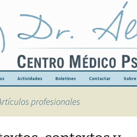
r. Álvarez
los
Actividades
Boletines
Contactar
Sobre
Dr. Man
Artículos profesionales
Publica
Audiovi
Nuestra