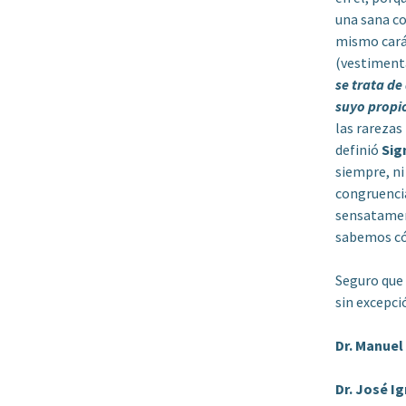
una sana co
mismo cará
(vestimenta
se trata de
suyo propi
las rarezas
definió
Si
siempre, ni
congruencia
sensatament
sabemos có
Seguro que 
sin excepci
Dr. Manuel
Dr. José I