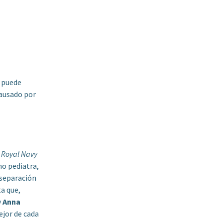
d puede
causado por
a
Royal Navy
mo pediatra,
 separación
ta que,
y
Anna
ejor de cada