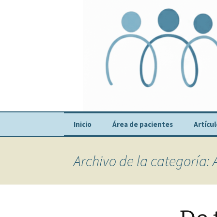
Centro Médico Psicosomático
Saltar
al
contenido
Consulta D
Inicio
Área de pacientes
Artícu
Recomendaciones
Archivo de la categoría: 
Tests Pacientes