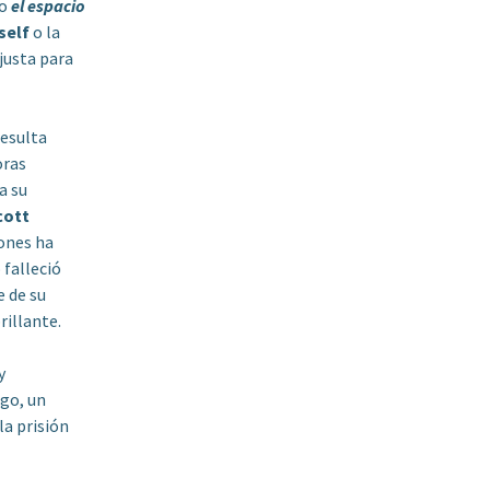
mo
el espacio
self
o la
 justa para
resulta
oras
a su
cott
ones ha
 falleció
e de su
rillante.
y
igo, un
a prisión