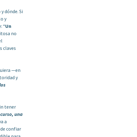
 y dónde. Si
lo y
: “
Un
xitosa no
el
s claves
quiera —en
toridad y
los
in tener
curso, una
va a
 de confiar
dible para