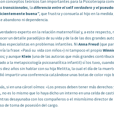
 son conceptos teóricos tan importantes para la Psicoterapia co
os transicionales
, la
diferencia entre el
self
verdadero y el
pseudo
icientemente buena
”
, que frustra y consuela al hijo en la medida
le abandono ni dependencia.
adero experto en la relación maternofilial y, a este respecto, 
ocer un detalle paradójico de su vida y de la de las dos grandes aut
bas especialistas en problemas infantiles. Ni
Anna Freud
(que par
ería la frase: «Pasó su vida con niños») ni tampoco el propio
Winni
jos; y aunque
Klein
(una de las autoras que más grandes contribuci
do a la metapsicología psicoanalítica infantil) sí los tuvo, cuando
 diez años sin hablar con su hija Melitta, la cual el día de la muert
ió impartir una conferencia calzándose unas botas de color rojo b
si en una cárcel oímos: «Los presos deben tener más derechos 
», no es lo mismo que lo haya dicho un interno en una celda de cast
ntras desayunaba con los compañeros o el mismísimo director de l
rso de toma de posesión del cargo.