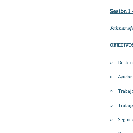
Sesión 1 
Primer eje
OBJETIVO
○ Desbloqu
○ Ayudar a
○ Trabajar
○ Trabajar 
○ Seguir el