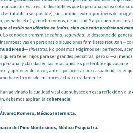
municación. Esto es, lo deseable es que la persona posea cotidia
cter (afable a ser posible), sin cambios extemporáneos de image
, peinado, etc.) y, mucho menos, de actitud. Y aquí queremos enfa
 que el estilo sea idéntico en todos, sino que cada profesional ma
o
. Lo conocido transmite
calma, seguridad
; lo desconocido genera
 intempestivas en personas o situaciones familiares resultan —c
gmund
Freud
—
siniestras
. No podemos exigirnos ser perfectos, acer
 siquiera tener hijos para ser grandes pediatras, pero sí —al meno
 personal y claridad en las relaciones. Es preferible equivocarse
e y aprender del error, antes que acertar por casualidad, creer qu
mo hacerlo y desde entonces actuar erradamente.
han adivinado la cualidad vital que subyace en esta reflexión y a la
ón, debemos aspirar: la
coherencia
.
 Álvarez Romero, Médico Internista.
gnacio del Pino Montesinos, Médico Psiquiatra.