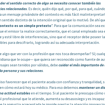
der el sentido correcto de algo se necesita conocer también las
cias relacionadas
. Es decir, quién dijo qué, por qué, para qué, cuándo
a un mensaje privándole del contexto es más fácil malinterpretar
n sentido distinto de la intención original que lo motivó. De ahí que
contexto es un simple pretexto
”. Para que la comunicación sea e
ue el emisor la realice correctamente, que el canal empleado sea 
 y esté libre de interferencias, sino que el receptor debe poseer la
bles para descifrarlo, logrando así su adecuada interpretación.
ne algo que ver con la profesión que nos toca desempeñar? Sí; cual
tidiana que le ocupe— que quiera ser reconocido como fuente de au
sajes sean tenidos por válidos, debe
cuidar
el más importante de 
la persona y sus relaciones
.
favorecer que el paciente acuda con confianza y tranquilidad, s
 en cómo estará hoy su médico. Para eso debemos
mantener un dis
na actitud estables
en el tiempo. Si al paciente le preocupa cómo 
l profesional que le atiende, aumenta su desasosiego y es incapaz
ue la angustia acrecentada le impide prestar la atención imprescin