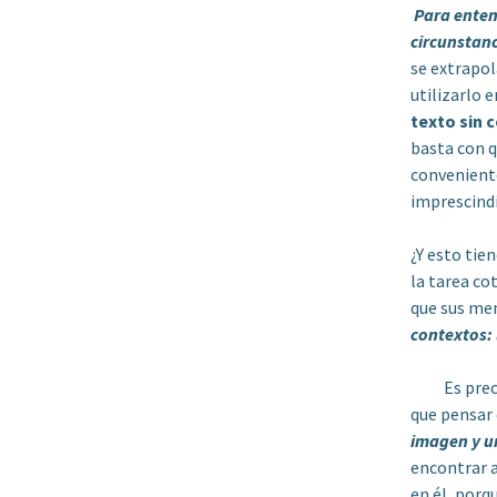
Para enten
circunstan
se extrapol
utilizarlo e
texto sin 
basta con q
conveniente
imprescindi
¿Y esto tie
la tarea co
que sus men
contextos: 
Es preciso 
que pensar
imagen y u
encontrar a
en él, porq