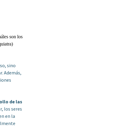
áles son los
uiatra)
so, sino
ar. Además,
ciones
ollo de las
r, los seres
en en la
talmente