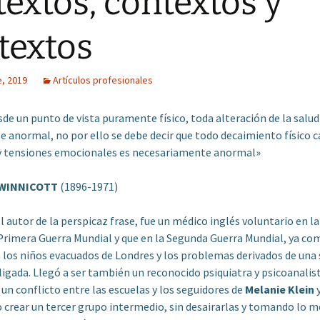
textos, contextos y
textos
e, 2019
Artículos profesionales
esde un punto de vista puramente físico, toda alteración de la salu
e anormal, no por ello se debe decir que todo decaimiento físico 
 y tensiones emocionales es necesariamente anormal»
 WINNICOTT
(1896-1971)
el autor de la perspicaz frase, fue un médico inglés voluntario en l
Primera Guerra Mundial y que en la Segunda Guerra Mundial, ya co
 los niños evacuados de Londres y los problemas derivados de una
ligada. Llegó a ser también un reconocido psiquiatra y psicoanalis
un conflicto entre las escuelas y los seguidores de
Melanie
Klein
o crear un tercer grupo intermedio, sin desairarlas y tomando lo m