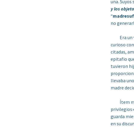
una. Suyos
y los objet
“
madresuf
no generar
Era un verd
curioso con
citadas, am
epitafio qu
tuvieron hi
proporciona
llevaba unos
madre decid
Ítem más, 
privilegios
guarda mie
en su discu