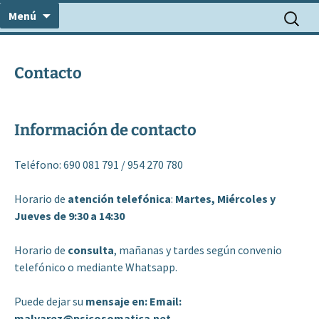
Centro Médico Psicosomático
Saltar
Consulta Dr. Álvarez
Buscar:
Menú
al
contenido
Contacto
Información de contacto
Teléfono: 690 081 791 / 954 270 780
Horario de
atención telefónica
:
Martes, Miércoles y
Jueves de 9:30 a 14:30
Horario de
consulta
, mañanas y tardes según convenio
telefónico o mediante Whatsapp.
Puede dejar su
mensaje en:
Email:
malvarez@psicosomatica.net