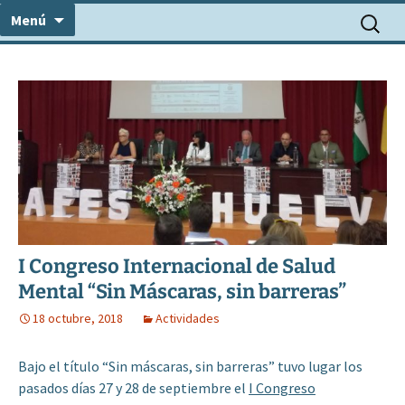
Centro Médico Psicosomático
Saltar
Consulta Dr. Álvarez
Buscar:
Menú
al
contenido
I Congreso Internacional de Salud
Mental “Sin Máscaras, sin barreras”
18 octubre, 2018
Actividades
Bajo el título “Sin máscaras, sin barreras” tuvo lugar los
pasados días 27 y 28 de septiembre el
I Congreso