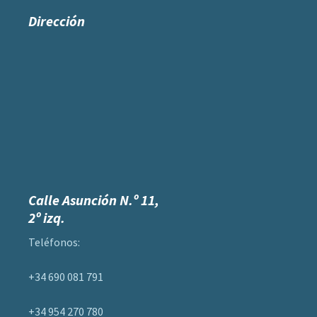
entradas
Dirección
Calle Asunción N.º 11,
2º izq.
Teléfonos:
+34 690 081 791
+34 954 270 780