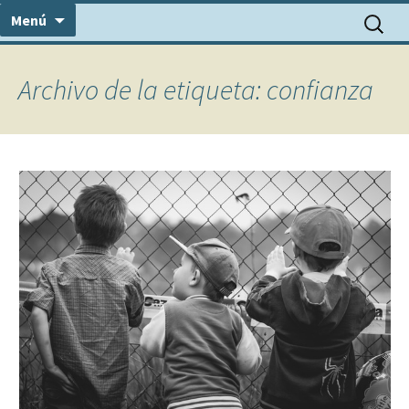
Centro Médico Psicosomático
Saltar
Consulta Dr. Álvarez
Buscar:
Menú
al
contenido
Archivo de la etiqueta: confianza