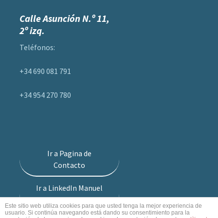
Calle Asunción N.º 11,
2º izq.
Teléfonos:
+34 690 081 791
+34 954 270 780
Ir a Pagina de
Contacto
Ir a LinkedIn Manuel
Alvarez Romero
Este sitio web utiliza cookies para que usted tenga la mejor experiencia de
usuario. Si continúa navegando está dando su consentimiento para la