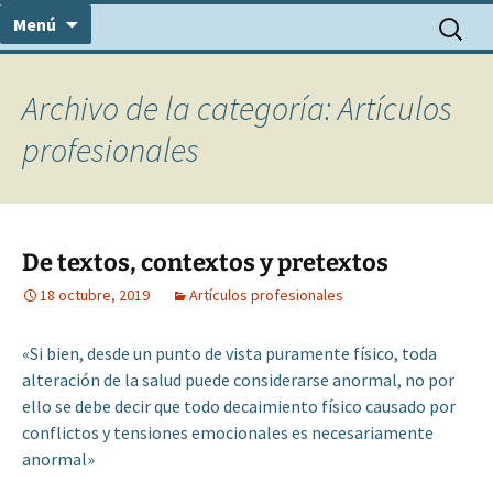
Centro Médico Psicosomático
Saltar
Consulta Dr. Álvarez
Buscar:
Menú
al
contenido
Archivo de la categoría: Artículos
profesionales
De textos, contextos y pretextos
18 octubre, 2019
Artículos profesionales
«Si bien, desde un punto de vista puramente físico, toda
alteración de la salud puede considerarse anormal, no por
ello se debe decir que todo decaimiento físico causado por
conflictos y tensiones emocionales es necesariamente
anormal»