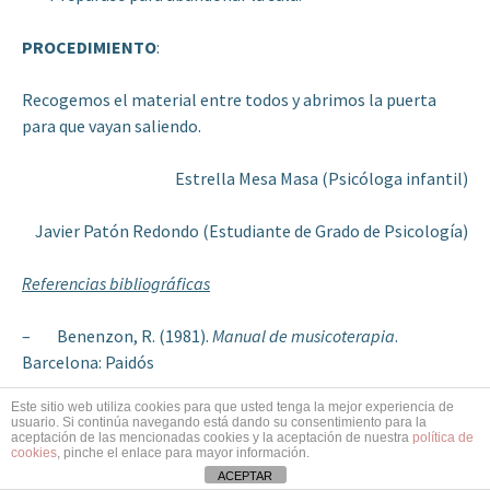
PROCEDIMIENTO
:
Recogemos el material entre todos y abrimos la puerta
para que vayan saliendo.
Estrella Mesa Masa (Psicóloga infantil)
Javier Patón Redondo (Estudiante de Grado de Psicología)
Referencias bibliográficas
– Benenzon, R. (1981).
Manual de musicoterapia
.
Barcelona: Paidós
Este sitio web utiliza cookies para que usted tenga la mejor experiencia de
– Bruscia, K. (2013). Definiendo Musicoterapia (1st ed.).
usuario. Si continúa navegando está dando su consentimiento para la
Amaru Ediciones.
aceptación de las mencionadas cookies y la aceptación de nuestra
política de
cookies
, pinche el enlace para mayor información.
ACEPTAR