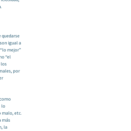
.
e quedarse
son igual a
 “lo mejor”
no “el
 los
males, por
er
s como
 lo
 malo, etc.
ta más
, la