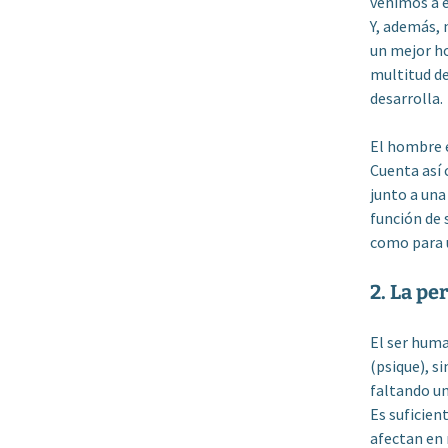
venimos a e
Y, además, 
un mejor ho
multitud de
desarrolla.
El hombre e
Cuenta así 
junto a una
función de 
como para 
2. La pe
El ser hum
(psique), s
faltando un
Es suficie
afectan en 