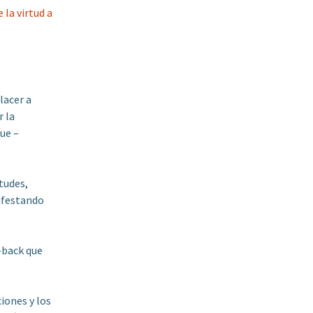
la virtud a
lacer a
r la
que –
tudes,
nifestando
-back que
iones y los