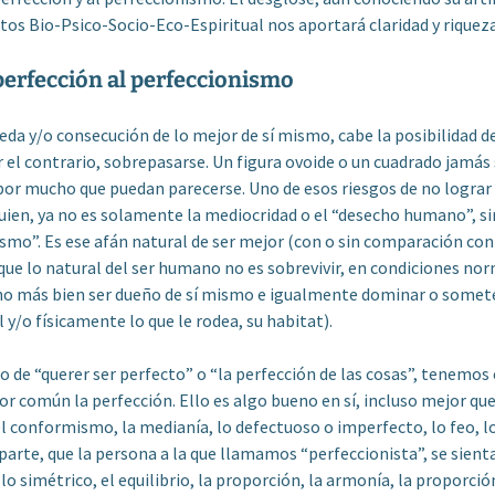
tos Bio-Psico-Socio-Eco-Espiritual nos aportará claridad y riqueza
 perfección al perfeccionismo
eda y/o consecución de lo mejor de sí mismo, cabe la posibilidad d
r el contrario, sobrepasarse. Un figura ovoide o un cuadrado jamás 
 por mucho que puedan parecerse. Uno de esos riesgos de no lograr
uien, ya no es solamente la mediocridad o el “desecho humano”, si
smo”. Es ese afán natural de ser mejor (con o sin comparación con
que lo natural del ser humano no es sobrevivir, en condiciones nor
sino más bien ser dueño de sí mismo e igualmente dominar o somet
l y/o físicamente lo que le rodea, su habitat).
 de “querer ser perfecto” o “la perfección de las cosas”, tenemo
 común la perfección. Ello es algo bueno en sí, incluso mejor que
el conformismo, la medianía, lo defectuoso o imperfecto, lo feo, lo
 parte, que la persona a la que llamamos “perfeccionista”, se sien
lo simétrico, el equilibrio, la proporción, la armonía, la proporción