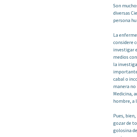
Son muchos 
diversas Ci
persona hum
La enfermed
considere c
investigar 
medios con 
la investig
importante,
cabal o inc
manera no h
Medicina, a
hombre, a 
Pues, bien,
gozar de to
golosina de