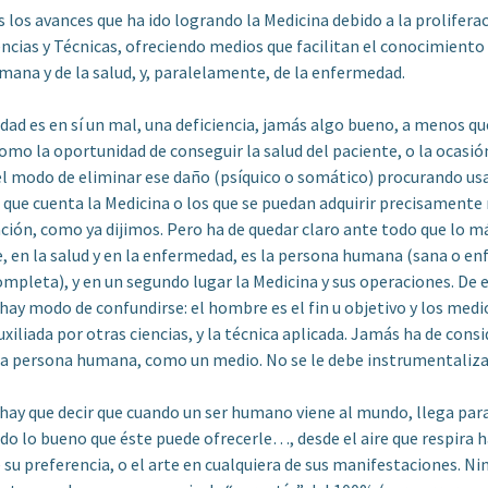
los avances que ha ido logrando la Medicina debido a la prolifera
encias y Técnicas, ofreciendo medios que facilitan el conocimiento 
ana y de la salud, y, paralelamente, de la enfermedad.
ad es en sí un mal, una deficiencia, jamás algo bueno, a menos que
omo la oportunidad de conseguir la salud del paciente, o la ocasió
el modo de eliminar ese daño (psíquico o somático) procurando usa
que cuenta la Medicina o los que se puedan adquirir precisament
ación, como ya dijimos. Pero ha de quedar claro ante todo que lo m
 en la salud y en la enfermedad, es la persona humana (sana o en
ompleta), y en un segundo lugar la Medicina y sus operaciones. De 
ay modo de confundirse: el hombre es el fin u objetivo y los medi
uxiliada por otras ciencias, y la técnica aplicada. Jamás ha de consi
la persona humana, como un medio. No se le debe instrumentaliza
 hay que decir que cuando un ser humano viene al mundo, llega para
do lo bueno que éste puede ofrecerle…, desde el aire que respira h
 su preferencia, o el arte en cualquiera de sus manifestaciones. N