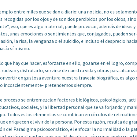
emplo entre miles que se dan a diario: una noticia, no es solament
 recogidas por los ojos y de sonidos percibidos por los oídos, sino
te”, eso, que es algo material, puede provocar, además de ideas y
tos, unas emociones o sentimientos que, conjugados, pueden ser c
asión, la risa, la venganza o el suicidio, e incluso el desprecio haci
acía sí mismo.
lo que hay que hacer, esforzarse en ello, gozarse en el logro, comp
 rodean y disfrutarlo, servirse de nuestra vida y obras para alcanza
 convertir en gustosa aventura nuestra travesía biográfica, es algo 
 o incoscientemente- pretendemos siempre.
e proceso se entremezclan factores biológicos, psicológicos, acti
ucativos, sociales, y la libertad personal que se va forjando y ma
mpo. Todos estos elementos se combinan en círculos de retroalim
ue enriquecen el vivir de la persona. Por esta razón, resulta de gran
ón del Paradigma psicosomático, el enfocar la normalidad o la pa
perfección y al perfeccionismo. El desglose, aún conociendo su artif