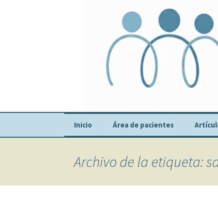
Centro Médico Psicosomático
Saltar
al
contenido
Consulta D
Inicio
Área de pacientes
Artícu
Recomendaciones
Archivo de la etiqueta: s
Tests Pacientes