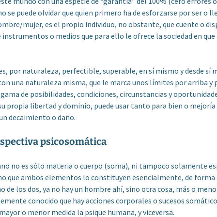
ste mundo con una especie de “garantía” del 100% (cero errores o
no se puede olvidar que quien primero ha de esforzarse por ser o ll
mbre/mujer, es el propio individuo, no obstante, que cuente o di
 instrumentos o medios que para ello le ofrece la sociedad en que 
s, por naturaleza, perfectible, superable, en sí mismo y desde sí
con una naturaleza misma, que le marca unos límites por arriba y 
 gama de posibilidades, condiciones, circunstancias y oportunidade
su propia libertad y dominio, puede usar tanto para bien o mejoría
un decaimiento o daño.
rspectiva psicosomática
ano no es sólo materia o cuerpo (soma), ni tampoco solamente es
ino que ambos elementos lo constituyen esencialmente, de forma 
o de los dos, ya no hay un hombre ahí, sino otra cosa, más o meno
ntemente conocido que hay acciones corporales o sucesos somático
mayor o menor medida la psique humana, y viceversa.