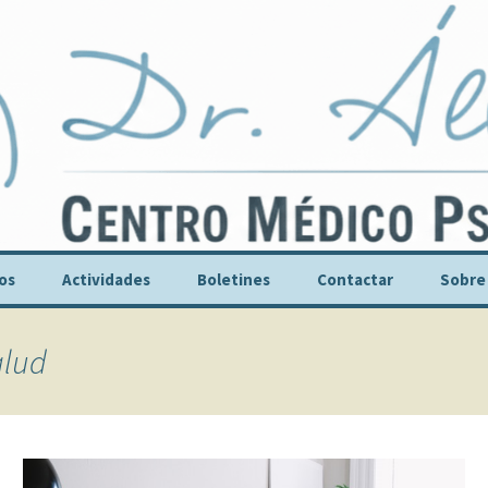
r. Álvarez
los
Actividades
Boletines
Contactar
Sobre
Dr. Man
alud
Publica
Audiovi
Nuestra