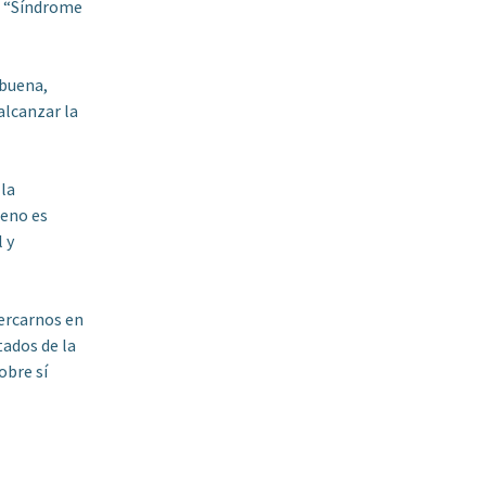
o “Síndrome
 buena,
alcanzar la
la
ueno es
 y
cercarnos en
tados de la
obre sí