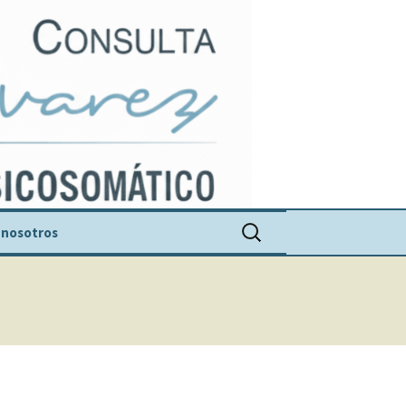
Buscar:
 nosotros
uel Álvarez Romero
ciones
suales
 historia