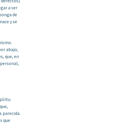
 defectos).
egar a ser
sponga de
nace y se
 mismo.
por abajo,
s, que, en
 personal,
píritu
que,
s parecida.
s que