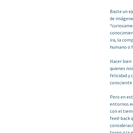
Baste un ej
de imágenes
“curiosamen
conocimien
ira, la comp
humano o h
Hacer bien 
quienes nos
felicidad y
consciente
Pero en est
entornos ed
con el tie
feed-back q
consideraci
torno a la 