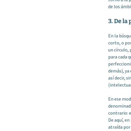
de los ámbi
3. De la
En la búsqu
corto, o po
un círculo,
para cada q
perfeccioni
demás), ya 
así decir, 
(intelectua
En ese modo
denominador
contrario: 
De aquí, en
atraída por 