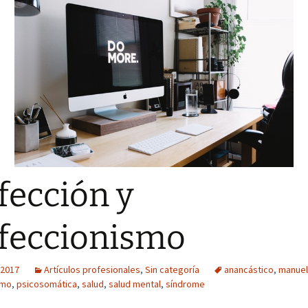
fección y
feccionismo
 2017
Artículos profesionales
,
Sin categoría
anancástico
,
manuel
smo
,
psicosomática
,
salud
,
salud mental
,
síndrome