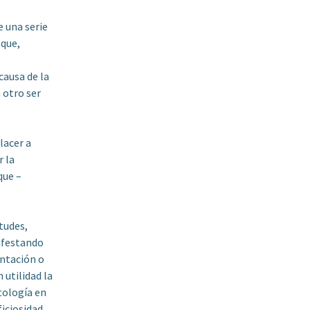
e una serie
 que,
ausa de la
a otro ser
lacer a
r la
que –
tudes,
nifestando
entación o
 utilidad la
tología en
iciosidad,