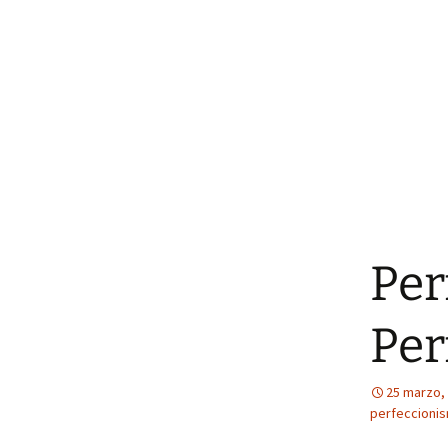
Per
Per
25 marzo,
perfeccioni