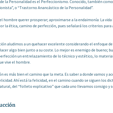
 de la Personalidad es el Perfeccionismo. Conocido, también com
ionista”, o “Trastorno Anancástico de la Personalidad”.
el hombre querer prosperar; aproximarse a la endaimonía: La vida
or la ética, camino de perfección, pues señalará los criterios para 
ión aludimos a un quehacer excelente considerando el enfoque de 
 Hacer algo bien junto a su coste. Lo mejor es enemigo de bueno; b
 perfección un entrelazamiento de lo técnico y estético, lo material
que vive el hombre.
ón es más bien el camino que la meta. Es saber a donde vamos y a
elicidad. Ahí está la felicidad, en el camino cuando se siguen los dic
atural, del “folleto explicativo” que cada uno llevamos consigo y s
ducción