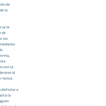
ción de
de la
 se le
n de
r los
e mediante
ás
ferma,
esta
os son la
derarse al
r nunca.
 disfrutar o
asta la
inguno