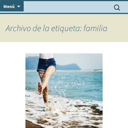
Centro Médico Psicosomático
Saltar
Consulta Dr. Álvarez
Buscar:
Menú
al
contenido
Archivo de la etiqueta: familia