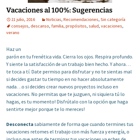
Vacaciones al 100%: Sugerencias
21 julio, 2016
Noticias
,
Recomendaciones
,
Sin categoría
consejos
,
descanso
,
familia
,
propósitos
,
salud
,
vacaciones
,
verano
Haz un
parón en tu frenética vida. Cierra los ojos. Respira profundo.
Y siente la satisfacción de un trabajo bien hecho. Y ahora…
te toca a tí. Date permiso para disfrutar y no te sientas mal
si decides gastar tu tiempo en no hacer absolutamente
nada…o si decides crear nuevos proyectos incluso en
vacaciones. No permitas que te juzguen, ni siquiera tú lo
hagas, es tu momento! Disfrútalo con la opción que haga
sentirte mejor porque te lo mereces!
Desconecta
sabiamente de forma que cuando termines tus
vacaciones retomes el trabajo con más fuerza y energía, o
incluso que antes de terminar tus vacaciones ya eches de